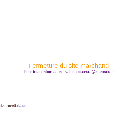
Fermeture du site marchand
Pour toute information :
valerieboucraut@marosita.fr
m
é
dia
b
l
u
e
tion :